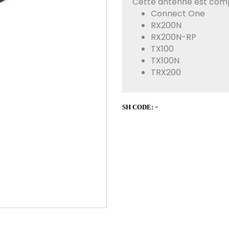
Cette antenne est compa
Connect One
RX200N
RX200N-RP
TX100
TX100N
TRX200
-
SH CODE: