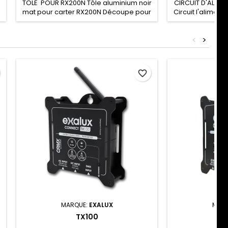
TOLE POUR RX200N Tôle aluminium noir
CIRCUIT D'ALIM
mat pour carter RX200N Découpe pour
Circuit l'aliment
antenne et DC JACK Livrée avec les vis
des RX200N et
de montage Ne peut être utilisé que
remplacer le ci
<
>
pour la réparation du RX200N/RX200N-
connaissanc
R SH CODE: -
électronique.
endommagé 
décharges électr
favorite_border
manipulé avec p
est compa
MARQUE:
EXALUX
MARQ
TX100