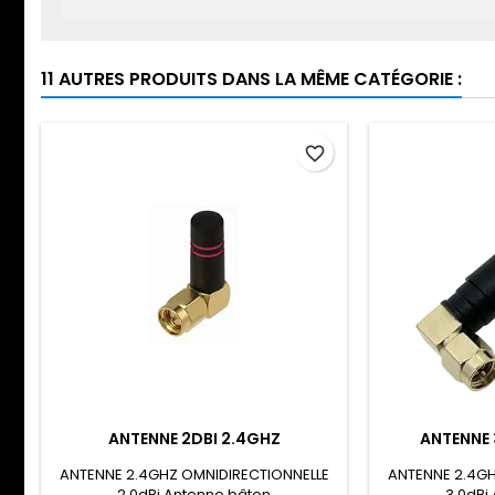
11 AUTRES PRODUITS DANS LA MÊME CATÉGORIE :
favorite_border
ANTENNE 2DBI 2.4GHZ
ANTENNE 
ANTENNE 2.4GHZ OMNIDIRECTIONNELLE
ANTENNE 2.4GH
2.0dBi Antenne bâton
3.0dBi