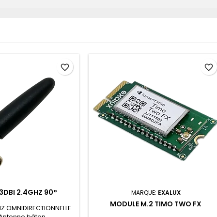
favorite_border
favorite_border
3DBI 2.4GHZ 90°
MARQUE:
EXALUX
MODULE M.2 TIMO TWO FX
Z OMNIDIRECTIONNELLE
 Antenne bâton