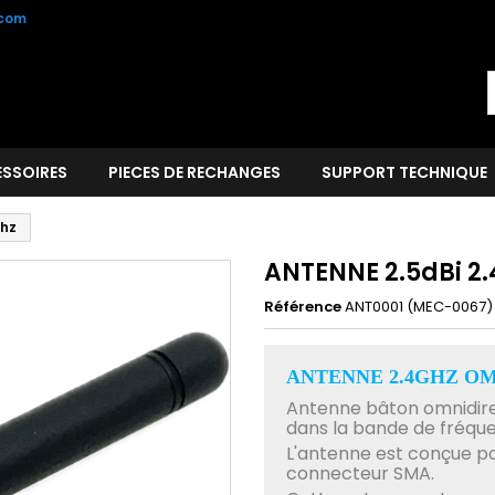
.com
réer une liste d'envies
onnexion
us devez être connecté pour ajouter des produits à votre liste
m de la liste d'envies
nvies.
SSOIRES
PIECES DE RECHANGES
SUPPORT TECHNIQUE
Annuler
Connexio
Ghz
Annuler
Créer une liste d'envie
ANTENNE 2.5dBi 2
Référence
ANT0001 (MEC-0067)
ANTENNE 2.4GHZ OM
Antenne bâton omnidire
dans la bande de fréqu
L'antenne est conçue pour
connecteur SMA.