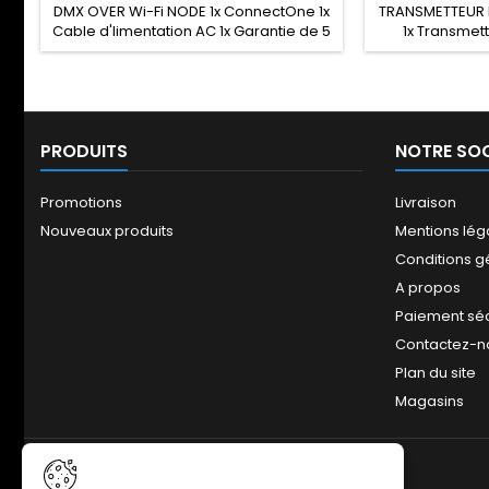
DMX OVER Wi-Fi NODE 1x ConnectOne 1x
TRANSMETTEUR 
Cable d'limentation AC 1x Garantie de 5
1x Transmet
ans Caractéristiques principales All-in-
d'alimenta
one turnkey solution 1 univers DMX Node
1x Garantie de
Art-Net intégré point d'accès Wi-Fi
principale
2.4Ghz intégré Sélection du canal
LumenRadio™ 
d'émission Compatible avec les
Alimentation p
PRODUITS
applications Luminair &amp; Blackout
Plage d'alimen
NOTRE SOC
Alimentation AC (100-240VAC) ou DC
Antenne exte
(5-24VDC) Antenne...
Connecteur XLR 
Promotions
Livraison
Nouveaux produits
Mentions lég
Conditions g
A propos
Paiement sé
Contactez-n
Plan du site
Magasins