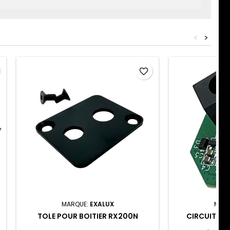
<
>
favorite_border
MARQUE:
EXALUX
MARQ
TOLE POUR BOITIER RX200N
CIRCUIT AL